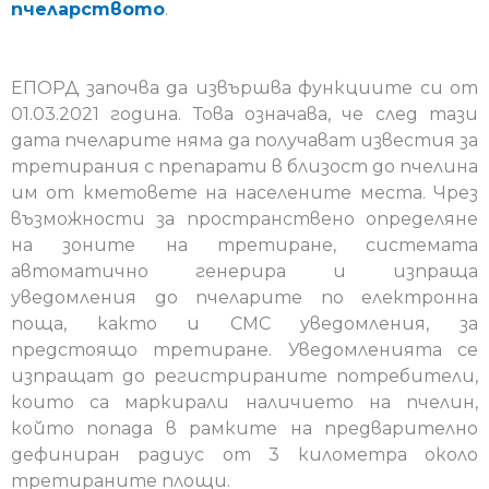
пчеларството
.
ЕПОРД започва да извършва функциите си от
01.03.2021 година. Това означава, че след тази
дата пчеларите няма да получават известия за
третирания с препарати в близост до пчелина
им от кметовете на населените места. Чрез
възможности за пространствено определяне
на зоните на третиране, системата
автоматично генерира и изпраща
уведомления до пчеларите по електронна
поща, както и СМС уведомления, за
предстоящо третиране. Уведомленията се
изпращат до регистрираните потребители,
които са маркирали наличието на пчелин,
който попада в рамките на предварително
дефиниран радиус от 3 километра около
третираните площи.