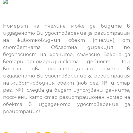
Номерът на пчелина може да видите в
издаденото Ви удостоверение за регистрация
на животновъдния обект (пчелин) от
съответната Областна дирекция по
безопасност на храните, съгласно Закона за
ветеринарномедицинската дейност. При
вписани два регистрационни номера, в
издаденото Ви удостоверение за регистрация
на животновъдния обект (нов рег. № и стар
рег. №), следва да бъдат използвани данните,
посочени като стар регистрационен номер на
обекта в издаденото удостоверение за
регистрация!