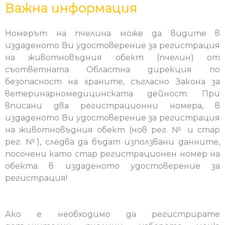
Важна информация
Номерът на пчелина може да видите в
издаденото Ви удостоверение за регистрация
на животновъдния обект (пчелин) от
съответната Областна дирекция по
безопасност на храните, съгласно Закона за
ветеринарномедицинската дейност. При
вписани два регистрационни номера, в
издаденото Ви удостоверение за регистрация
на животновъдния обект (нов рег. № и стар
рег. №), следва да бъдат използвани данните,
посочени като стар регистрационен номер на
обекта в издаденото удостоверение за
регистрация!
Ако е необходимо да регистрирате