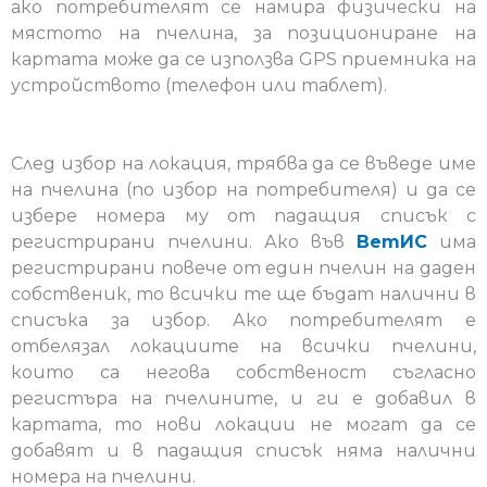
ако потребителят се намира физически на
мястото на пчелина, за позициониране на
картата може да се използва GPS приемника на
устройството (телефон или таблет).
След избор на локация, трябва да се въведе име
на пчелина (по избор на потребителя) и да се
избере номера му от падащия списък с
регистрирани пчелини. Ако във
ВетИС
има
регистрирани повече от един пчелин на даден
собственик, то всички те ще бъдат налични в
списъка за избор. Ако потребителят е
отбелязал локациите на всички пчелини,
които са негова собственост съгласно
регистъра на пчелините, и ги е добавил в
картата, то нови локации не могат да се
добавят и в падащия списък няма налични
номера на пчелини.