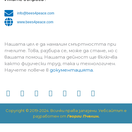
info@bees4peace.com
www.bees4peace.com
Нашата цел е да намалим смъртността при
пчелите. Това, разбира се, може да стане, но с
вашата помощ. Нашата дейност ще включва
както физически труд, така и технологичен.
Научете повече в
документацията.
F
Y
I
T
L
T
M
a
o
n
i
i
e
e
c
u
s
k
n
l
d
Copyright © 2019-2024. Всички права запазени. Уебсайтът е
e
t
t
t
k
e
i
разработен от
Георги Пчелин.
b
u
a
o
e
g
u
o
b
g
k
d
r
m