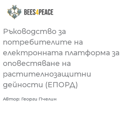
Skip
to
content
Ръководство за
потребителите на
електронната платформа за
оповестяване на
растителнозащитни
дейности (ЕПОРД)
Автор: Георги Пчелин