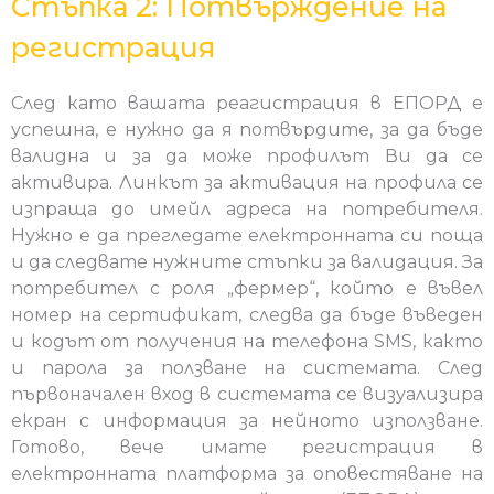
Стъпка 2: Потвърждение на
регистрация
След като вашата реагистрация в ЕПОРД е
успешна, е нужно да я потвърдите, за да бъде
валидна и за да може профилът Ви да се
активира. Линкът за активация на профила се
изпраща до имейл адреса на потребителя.
Нужно е да прегледате електронната си поща
и да следвате нужните стъпки за валидация. За
потребител с роля „фермер“, който е въвел
номер на сертификат, следва да бъде въведен
и кодът от получения на телефона SMS, както
и парола за ползване на системата. След
първоначален вход в системата се визуализира
екран с информация за нейното използване.
Готово, вече имате регистрация в
електронната платформа за оповестяване на