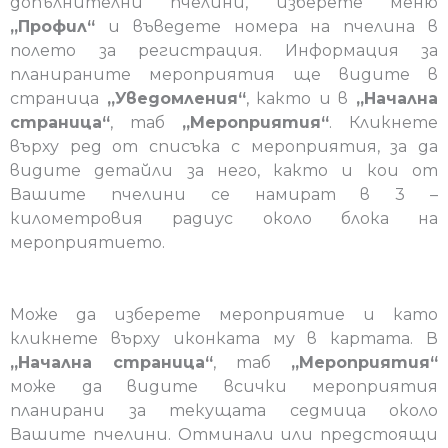
допълнителни пчелини, изберете меню
„Профил“
и въведете номера на пчелина в
полето за регистрация. Информация за
планираните мероприятия ще видите в
страница
„Уведомления“
, както и в
„Начална
страница“
, таб
„Мероприятия“
. Кликнете
върху ред от списъка с мероприятия, за да
видите детайли за него, както и кои от
Вашите пчелини се намират в 3 –
километровия радиус около блока на
мероприятието.
Може да изберете мероприятие и като
кликнете върху иконката му в картата. В
„Начална страница“
, таб
„Мероприятия“
може да видите всички мероприятия
планирани за текущата седмица около
Вашите пчелини. Отминали или предстоящи