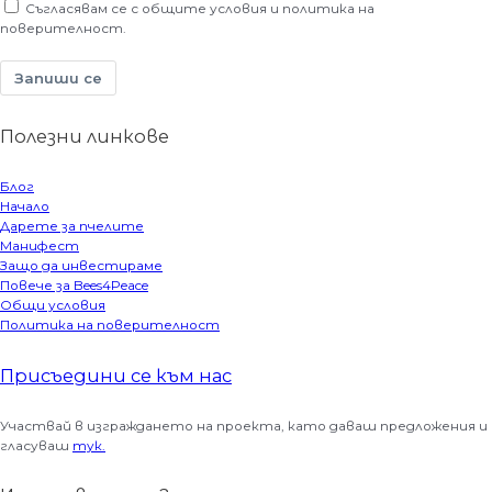
Съгласявам се с общите условия и политика на
поверителност.
Запиши се
Полезни линкове
Блог
Начало
Дарете за пчелите
Манифест
Защо да инвестираме
Повече за Bees4Peace
Общи условия
Политика на поверителност
Присъедини се към нас
Участвай в изграждането на проекта, като даваш предложения и
гласуваш
тук.