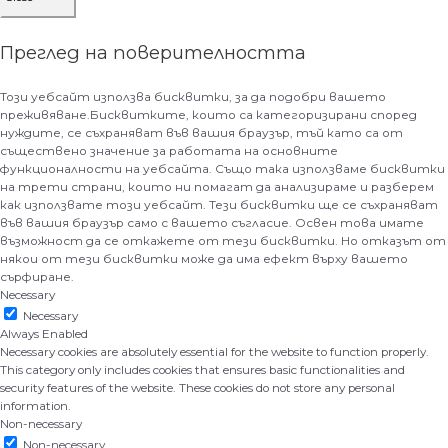
Преглед на поверителността
Този уебсайт използва бисквитки, за да подобри вашето
преживяване.Бисквитките, които са категоризирани според
нуждите, се съхраняват във вашия браузър, тъй като са от
съществено значение за работата на основните
функционалности на уебсайта. Също така използваме бисквитки
на трети страни, които ни помагат да анализираме и разберем
как използвате този уебсайт. Тези бисквитки ще се съхраняват
във вашия браузър само с вашето съгласие. Освен това имате
възможност да се откажете от тези бисквитки. Но отказът от
някои от тези бисквитки може да има ефект върху вашето
сърфиране.
Necessary
Necessary
Always Enabled
Necessary cookies are absolutely essential for the website to function properly.
This category only includes cookies that ensures basic functionalities and
security features of the website. These cookies do not store any personal
information.
Non-necessary
Non-necessary