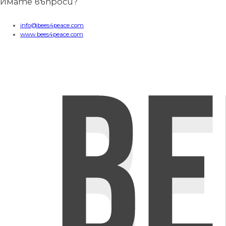
Имате въпроси?
info@bees4peace.com
www.bees4peace.com