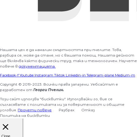
Нашата цел е да намалим смъртността при пчелите. Това,
разбира се, може да стане, но с вашата помощ. Нашата дейност
ще включва както физически труд, така и технологичен. Научете
повече в
документацията.
Facebook-f
Youtube
Instagram
Tiktok
Linkedin-in
Telegram-plane
Medium-m
Copyright © 2019-2023. Всички права запазени. Уебсайтът е
разработен от
Георги Пчелин.
Този сайт използва "бисквитки". Използвайки го, вие се
съгласявате с политиката ни за поверителност и общите
условия.
Прочети повече
Разбрах
Отказ
Политика на бисквитки
Close