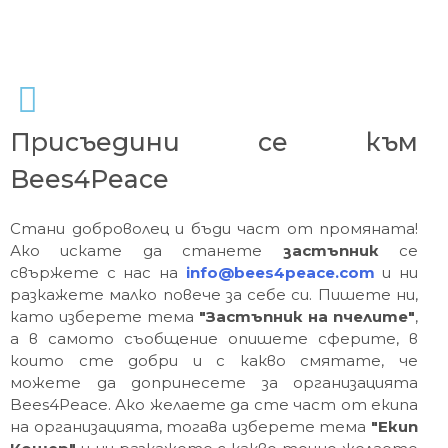
Присъедини се към
Bees4Peace
Стани доброволец и бъди част от промяната!
Ако искате да станете
застъпник
се
свържете с нас на
info@bees4peace.com
и ни
разкажете малко повече за себе си. Пишете ни,
като изберете тема
"Застъпник на пчелите"
,
а в самото съобщение опишете сферите, в
които сте добри и с какво смятате, че
можете да допринесете за организацията
Bees4Peace. Ако желаете да сте част от екипа
на организацията, тогава изберете тема
"Екип