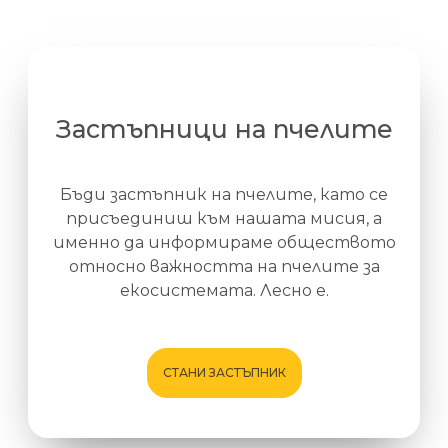
Застъпници на пчелите
Бъди застъпник на пчелите, като се
присъединиш към нашата мисия, а
именно да информираме обществото
относно важността на пчелите за
екосистемата. Лесно е.
СТАНИ ЗАСТЪПНИК