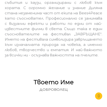
събития и каузи, организирани с любов към
хората. С огромно желание и знание Диляна
стана незаменима част от екипа на Bees4Peace
като съосновател. Професионално се занимава
с визуални ефекти и работи по едни от най-
известните филми в света. Също така е един
съоснователите на фестивал „ЗАВРЪЩАНЕ“.
Името на фестивала символизира завръщането
към изначалната природа на човека, а именно
любов, творчество и емпатия. И най-важното
за всички ни - осъзнава важността на пчелите.
Твоето Име
ДОБРОВОЛЕЦ
U
s
e
r