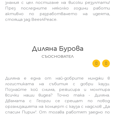
знания с цел постигане на високи резултати!
През последните няколко години работи
активно по разработването на идеята,
стояща зад Bees4Peace.
Диляна Бурова
СЪОСНОВАТЕЛ
L
E
i
n
n
v
k
e
e
l
Диляна е една от най-добрите нинджи в
d
o
логистиката на събития с добри каузи.
i
p
n
e
Познайте кой снима, режисира и монтира
-
всички наши видеа? Точно така - Диляна.
i
n
Двамата с Георги се срещат по повод
организацията на концерт с кауза с надслов „Да
спасим Пирин“. От тогава работят заедно по