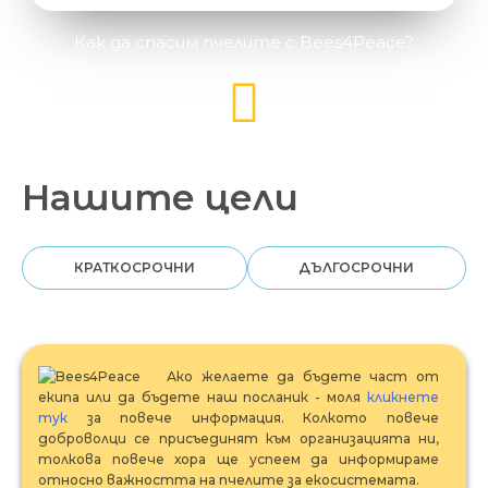
Как да спасим пчелите с Bees4Peace?
Нашите цели
КРАТКОСРОЧНИ
ДЪЛГОСРОЧНИ
Ако желаете да бъдете част от
екипа или да бъдете наш посланик - моля
кликнете
тук
за повече информация. Колкото повече
доброволци се присъединят към организацията ни,
толкова повече хора ще успеем да информираме
относно важността на пчелите за екосистемата.