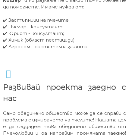
Кошер"
и ни разкажете с какво точно желаете
да помогнете. Имаме нужда от:
✔️ Застъпници на пчелите;
✔️ Пчелар - консултант;
✔️ Юрист - консултант;
✔️ Химик (област пестициди);
✔️ Агроном - растителна защита.
Развивай проекта заедно с
нас
Само обединено общество може да се справи с
проблема с измирането на пчелите! Нашата цел
е да създадем това обединено общество от
Пчелолюбци и да направим промяната заедно!