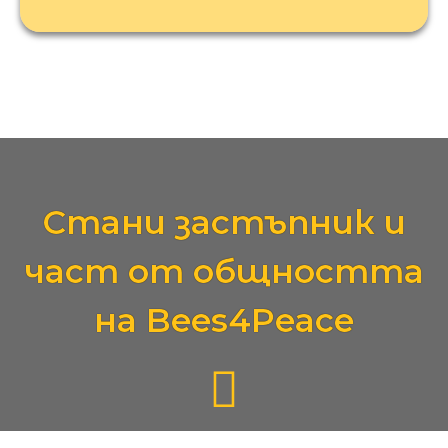
Стани застъпник и
част от общността
на Bees4Peace