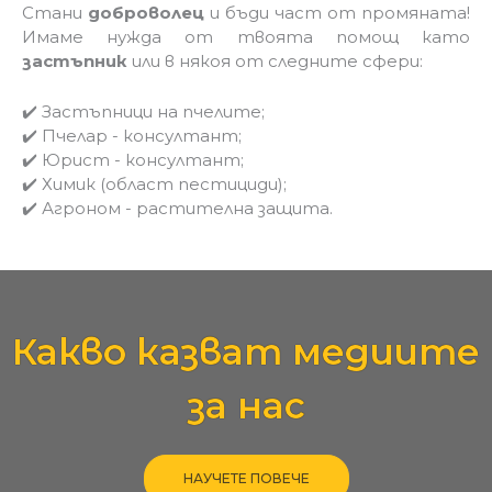
-
Стани
доброволец
и бъди част от промяната!
c
Имаме нужда от твоята помощ като
h
e
застъпник
или в някоя от следните сфери:
c
k
✔️ Застъпници на пчелите;
✔️ Пчелар - консултант;
✔️ Юрист - консултант;
✔️ Химик (област пестициди);
✔️ Агроном - растителна защита.
Какво казват медиите
за нас
НАУЧЕТЕ ПОВЕЧЕ