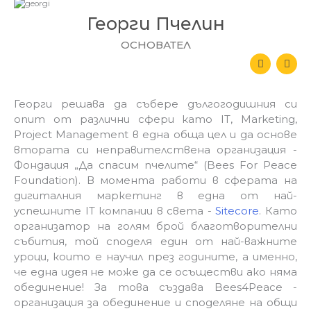
Георги Пчелин
ОСНОВАТЕЛ
L
E
i
n
n
v
k
e
e
l
Георги решава да събере дългогодишния си
d
o
опит от различни сфери като IT, Marketing,
i
p
n
e
Project Management в една обща цел и да основе
-
втората си неправителствена организация -
i
n
Фондация „Да спасим пчелите“ (Bees For Peace
Foundation
)
. В момента работи в сферата на
дигиталния маркетинг в една от най-
успешните IT компании в света -
Sitecore
. Като
организатор на голям брой благотворителни
събития, той споделя един от най-важните
уроци, които е научил през годините, а именно,
че една идея не може да се осъществи ако няма
обединение! За това създава Bees4Peace -
организация за обединение и споделяне на общи