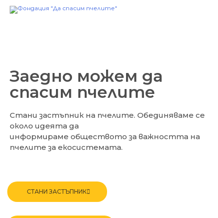
Skip
to
content
Заедно можем да
спасим пчелите
Стани застъпник на пчелите. Обединяваме се
около идеята да
информираме обществото за важността на
пчелите за екосистемата.
СТАНИ ЗАСТЪПНИК