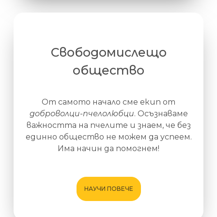
Свободомислещо
общество
От самото начало сме екип от
доброволци-пчелолюбци
. Осъзнаваме
важността на пчелите и знаем, че без
единно общество не можем да успеем.
Има начин да помогнем!
НАУЧИ ПОВЕЧЕ