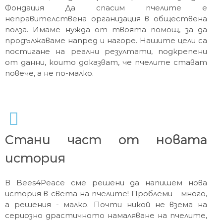
Фондация Да спасим пчелите e
неправителствена организация в обществена
полза. Имаме нужда от твоята помощ, за да
продължаваме напред и нагоре. Нашите цели са
постигане на реални резултати, подкрепени
от данни, които доказват, че пчелите стават
повече, а не по-малко.
Стани част от новата
история
В Bees4Peace сме решени да напишем нова
история в света на пчелите! Проблеми - много,
а решения - малко. Почти никой не взема на
сериозно драстичното намаляване на пчелите,