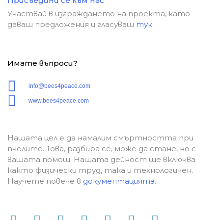
Присъедини се към нас
Участвай в изграждането на проекта, като
даваш предложения и гласуваш
тук.
Имате въпроси?
info@bees4peace.com
www.bees4peace.com
Нашата цел е да намалим смъртността при
пчелите. Това, разбира се, може да стане, но с
вашата помощ. Нашата дейност ще включва
както физически труд, така и технологичен.
Научете повече в
документацията.
F
Y
I
T
L
T
M