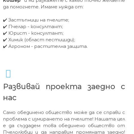
Кошер"
и ни разкажете с какво точно желаете
да помогнете. Имаме нужда от:
✔️ Застъпници на пчелите;
✔️ Пчелар - консултант;
✔️ Юрист - консултант;
✔️ Химик (област пестициди);
✔️ Агроном - растителна защита.
Развивай проекта заедно с
нас
Само обединено общество може да се справи с
проблема с измирането на пчелите! Нашата цел
е да създадем това обединено общество от
Пчелолюбци и да направим промяната заедно!