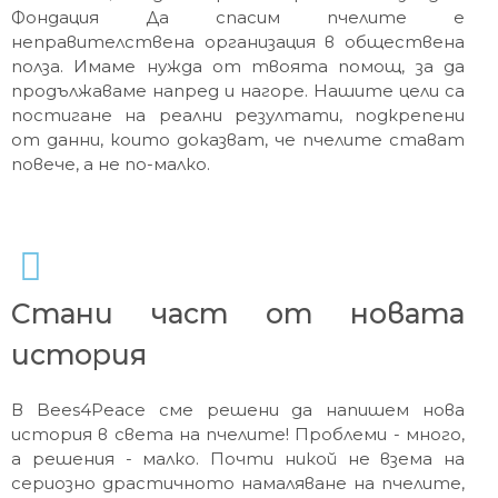
Фондация Да спасим пчелите e
неправителствена организация в обществена
полза. Имаме нужда от твоята помощ, за да
продължаваме напред и нагоре. Нашите цели са
постигане на реални резултати, подкрепени
от данни, които доказват, че пчелите стават
повече, а не по-малко.
Стани част от новата
история
В Bees4Peace сме решени да напишем нова
история в света на пчелите! Проблеми - много,
а решения - малко. Почти никой не взема на
сериозно драстичното намаляване на пчелите,