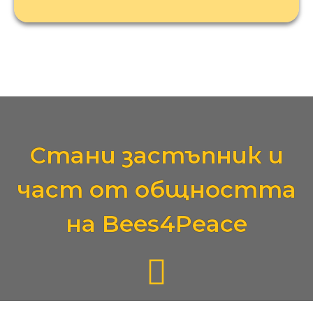
Стани застъпник и
част от общността
на Bees4Peace