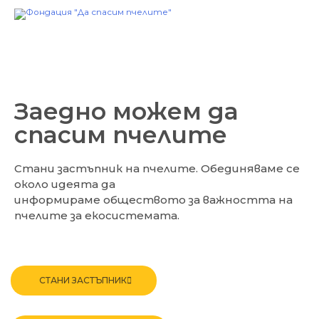
Skip
to
content
Заедно можем да
спасим пчелите
Стани застъпник на пчелите. Обединяваме се
около идеята да
информираме обществото за важността на
пчелите за екосистемата.
СТАНИ ЗАСТЪПНИК