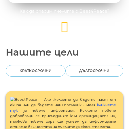
Как да спасим пчелите с Bees4Peace?
Нашите цели
КРАТКОСРОЧНИ
ДЪЛГОСРОЧНИ
Ако желаете да бъдете част от
екипа или да бъдете наш посланик - моля
кликнете
тук
за повече информация. Колкото повече
доброволци се присъединят към организацията ни,
толкова повече хора ще успеем да информираме
относно важността на пчелите за екосистемата.