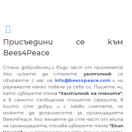
Присъедини се към
Bees4Peace
Стани доброволец и бъди част от промяната!
Ако искате да станете
застъпник
се
свържете с нас на
info@bees4peace.com
и ни
разкажете малко повече за себе си. Пишете ни,
като изберете тема
"Застъпник на пчелите"
,
а в самото съобщение опишете сферите, в
които сте добри и с какво смятате, че
можете да допринесете за организацията
Bees4Peace. Ако желаете да сте част от екипа
на организацията, тогава изберете тема
"Екип