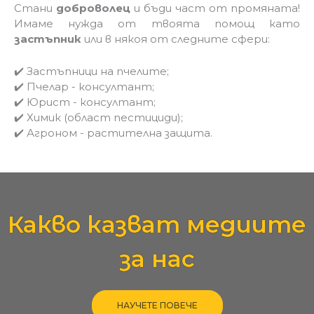
-
Стани
доброволец
и бъди част от промяната!
c
Имаме нужда от твоята помощ като
h
e
застъпник
или в някоя от следните сфери:
c
k
✔️ Застъпници на пчелите;
✔️ Пчелар - консултант;
✔️ Юрист - консултант;
✔️ Химик (област пестициди);
✔️ Агроном - растителна защита.
Какво казват медиите
за нас
НАУЧЕТЕ ПОВЕЧЕ