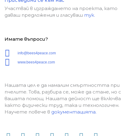
Присъедини се към нас
Участвай в изграждането на проекта, като
даваш предложения и гласуваш
тук.
Имате въпроси?
info@bees4peace.com
www.bees4peace.com
Нашата цел е да намалим смъртността при
пчелите. Това, разбира се, може да стане, но с
вашата помощ. Нашата дейност ще включва
както физически труд, така и технологичен.
Научете повече в
документацията.
F
Y
I
T
L
T
M