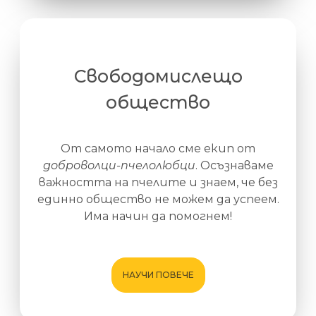
Свободомислещо
общество
От самото начало сме екип от
доброволци-пчелолюбци
. Осъзнаваме
важността на пчелите и знаем, че без
единно общество не можем да успеем.
Има начин да помогнем!
НАУЧИ ПОВЕЧЕ