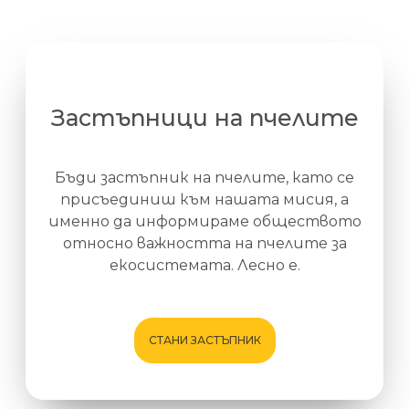
Застъпници на пчелите
Бъди застъпник на пчелите, като се
присъединиш към нашата мисия, а
именно да информираме обществото
относно важността на пчелите за
екосистемата. Лесно е.
СТАНИ ЗАСТЪПНИК