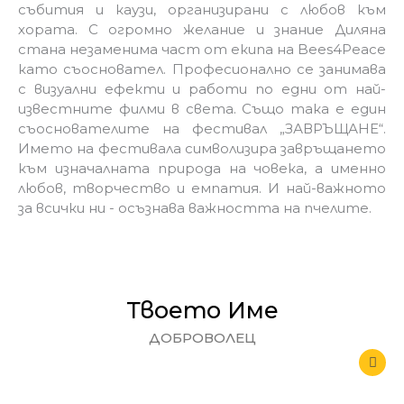
събития и каузи, организирани с любов към
хората. С огромно желание и знание Диляна
стана незаменима част от екипа на Bees4Peace
като съосновател. Професионално се занимава
с визуални ефекти и работи по едни от най-
известните филми в света. Също така е един
съоснователите на фестивал „ЗАВРЪЩАНЕ“.
Името на фестивала символизира завръщането
към изначалната природа на човека, а именно
любов, творчество и емпатия. И най-важното
за всички ни - осъзнава важността на пчелите.
Твоето Име
ДОБРОВОЛЕЦ
U
s
e
r