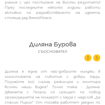
знания с цел постигане на високи резултати!
През последните няколко години работи
активно по разработването на идеята,
стояща зад Bees4Peace.
Диляна Бурова
СЪОСНОВАТЕЛ
L
E
i
n
n
v
k
e
e
l
Диляна е една от най-добрите нинджи в
d
o
логистиката на събития с добри каузи.
i
p
n
e
Познайте кой снима, режисира и монтира
-
всички наши видеа? Точно така - Диляна.
i
n
Двамата с Георги се срещат по повод
организацията на концерт с кауза с надслов „Да
спасим Пирин“. От тогава работят заедно по