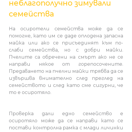
неблагополучно зимували
семейства
На осиротели семейства може да се
помогне, като им се даде оплодена запасна
майка или ако се присъединят към по-
слаби семейства, но с добри майки.
Пчелите са обречени на смърт ако не се
направи някое от горепосочените.
Предаването на пчелни майки трябва да се
извършва внимателно след преглед на
семейството и след като сме сигурни, че
то е осиротяло.
Проверка дали едно семейство е
осиротяло може да се направи като се
постави контролна рамка с млади личинки