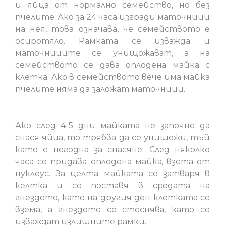
и яйца от нормално семейство, но без
пчелите. Ако за 24 часа изгради маточници
на нея, това означава, че семейството е
осиротяло. Рамката се изважда и
маточниците се унищожават, а на
семейството се дава оплодена майка с
клетка. Ако в семейството вече има майка
пчелите няма да заложат маточници.
Ако след 4-5 дни майката не започне да
снася яйца, то трябва да се унищожи, тъй
като е негодна за снасяне. След няколко
часа се придава оплодена майка, взета от
нуклеус. За целта майката се затваря в
келтка и се поставя в средата на
гнездото, като на другия ден клетката се
взема, а гнездото се стеснява, като се
изваждат излишните рамки.