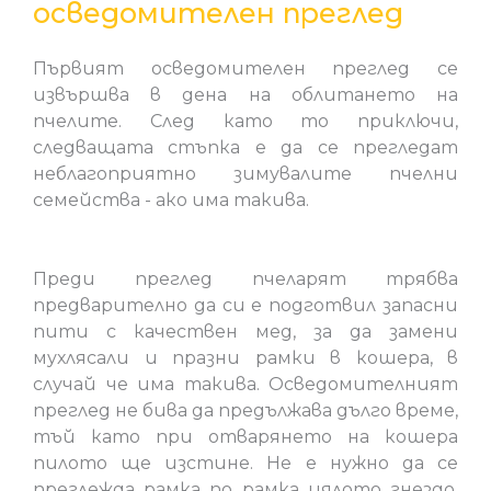
осведомителен преглед
Първият осведомителен преглед се
извършва в дена на облитането на
пчелите. След като то приключи,
следващата стъпка е да се прегледат
неблагоприятно зимувалите пчелни
семейства - ако има такива.
Преди преглед пчеларят трябва
предварително да си е подготвил запасни
пити с качествен мед, за да замени
мухлясали и празни рамки в кошера, в
случай че има такива. Осведомителният
преглед не бива да предължава дълго време,
тъй като при отварянето на кошера
пилото ще изстине. Не е нужно да се
преглежда рамка по рамка цялото гнездо.