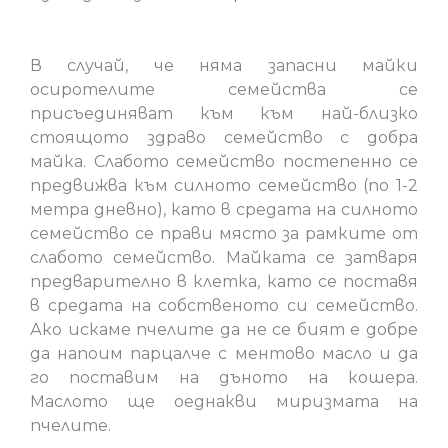
В случай, че няма запасни майки
осиротелите семейства се
присъединяват към към най-близко
стоящото здраво семейство с добра
майка. Слабото семейство постепенно се
предвижва към силното семейство (по 1-2
метра дневно), като в средата на силното
семейство се прави място за рамките от
слабото семейство. Майката се затваря
предварително в клетка, като се поставя
в средата на собственото си семейство.
Ако искаме пчелите да не се бият е добре
да напоим парцалче с ментово масло и да
го поставим на дъното на кошера.
Маслото ще оеднакви миризмата на
пчелите.