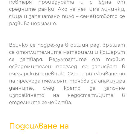
повтаря процедурата и с една от
средните рамки. Ако на нея има личинки,
яйца и запечатано пило – семейството се
развива нормално.
Всичко се подрежда в същия ред, връщат
се отоплителните материали и кошерът
се затваря. Резултатите от първия
осведомителен преглед се записват в
пчеларския дневник. След приключването
на прегледа пчеларят трябва да анализира
данните, след което да започне
изправянето на недостатъците в
отделните семейства.
Подсилване на