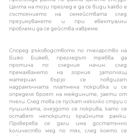
Целта на този преглед е да се види какво е
състоянието на семействата след
презимуването и при евентуални
проблеми да се действа навреме.
Според ръководството по пчеларство на
Бижо Бижев, прегледът трябва да
протича по следния начин: след
премахването на горния затоплящ
материал бързо се повдигат
надрамъчната платнена покривка и се
определя броят на междините, заети от
пчели. След това се пускат няколко струи с
пушилката, гнездото се покрива, като се
оставят непокрити крайните рамки.
Проверява се дали има достатъчно
количество мед по тях, след което се