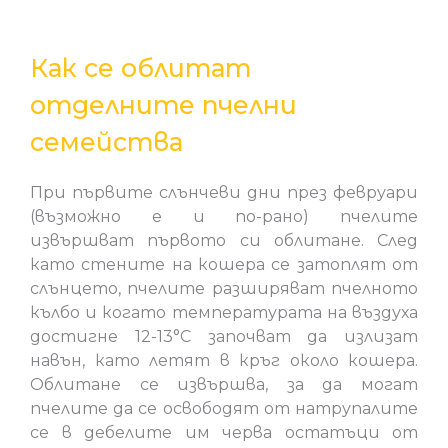
Как се облитат
отделните пчелни
семейства
При първите слънчеви дни през февруари
(възможно е и по-рано) пчелите
извършват първото си облитане. След
като стените на кошера се затоплят от
слънцето, пчелите разширяват пчелното
кълбо и когато температурата на въздуха
достигне 12-13°C започват да излизат
навън, като летят в кръг около кошера.
Облитане се извършва, за да могат
пчелите да се освободят от натрупалите
се в дебелите им черва остатъци от