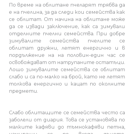
По време на облитане пчеларят трябва да
е на пчелина, за да следи кои семейства как
се облитат. От начина на облитане може
да се извади заключение, как са зимували
отделните пчелни семейства. При добре
зимувалите семейства пчелите се
облитат дружни, летят енергично и в
пордължение на на половин-един час се
освобождават от натрупаните остатъци.
Лошо зимувалите семейства се облитат
слабо и са по-малко на брой, като не летят
толкова енергично и кацат по околните
предмети.
Слабо облитащите се семейства често са
заболели от диария. Това се установява по
малките кафяви до тъмнокафяви петна,