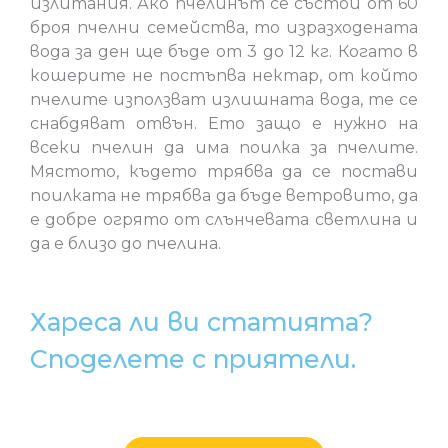
излитания. Ако пчелинът се състои от 60
броя пчелни семейства, то изразходената
вода за ден ще бъде от 3 до 12 кг. Когато в
кошерите не постъпва нектар, от който
пчелите използват излишната вода, те се
снабдяват отвън. Ето защо е нужно на
всеки пчелин да има поилка за пчелите.
Мястото, където трябва да се постави
поилката не трябва да бъде ветровито, да
е добре огрято от слънчевата светлина и
да е близо до пчелина.
Хареса ли ви статията?
Споделете с приятели.