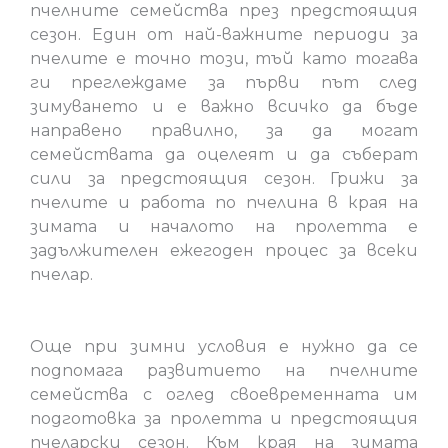
пчелните семейства през предстоящия
сезон. Един от най-важните периоди за
пчелите е точно този, тъй като тогава
ги преглеждаме за първи път след
зимуването и е важно всичко да бъде
направено правилно, за да могат
семействата да оцелеят и да съберат
сили за предстоящия сезон. Грижи за
пчелите и работа по пчелина в края на
зимата и началото на пролетта е
задължителен ежегоден процес за всеки
пчелар.
Още при зимни условия е нужно да се
подпомага развитието на пчелните
семейства с оглед своевременната им
подготовка за пролетта и предстоящия
пчеларски сезон. Към края на зимата