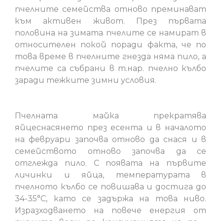
пчелните семейства отново преминават
към активен живот. През първата
половина на зимата пчелите се намират в
относителен покой поради факта, че по
това време в пчелните гнезда няма пило, а
пчелите са събрани в т.нар. пчелно кълбо
заради тежките зимни условия.
Пчелната майка прекратява
яйцеснасянето през есента и в началото
на февруари започва отново да снася и в
семейството отново започва да се
отглежда пило. С появата на първите
личинки и яйца, температурата в
пчелното кълбо се повишава и достига до
34-35°C, като се задържа на това ниво.
Изразходването на повече енергия от