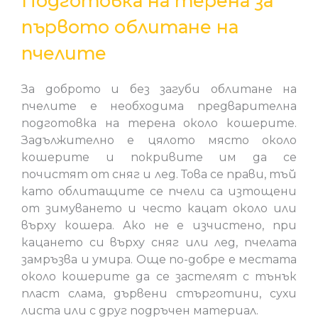
Подготовка на терена за
първото облитане на
пчелите
За доброто и без загуби облитане на
пчелите е необходима предварителна
подготовка на терена около кошерите.
Задължително е цялото място около
кошерите и покривите им да се
почистят от сняг и лед. Това се прави, тъй
като облитащите се пчели са изтощени
от зимуването и често кацат около или
върху кошера. Ако не е изчистено, при
кацането си върху сняг или лед, пчелата
замръзва и умира. Още по-добре е местата
около кошерите да се застелят с тънък
пласт слама, дървени стърготини, сухи
листа или с друг подръчен материал.