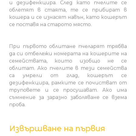
и дезифенкцира. След като пчелите се
облетят в стаята, те се прибират в
кошера и се изнасят навън, като кошерът
се поставя на старото място.
При първото облитане пчеларят трябва
да си отбележи номерата на кошерите на
семействата, които изобщо не се
облитат. Ако пчелите в тези семейства
са умрели от глад, кошерът се
дезифенкцира, рамките се почистват от
труповете и се просушават. Ако има
съмнение за заразно заболяване се взема
проба.
Извършване на първия