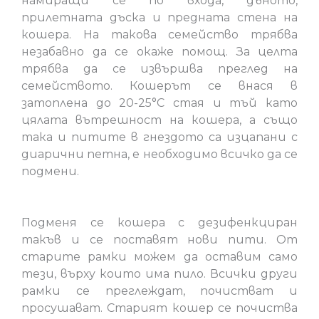
намиращи се по входа, дъното,
прилетната дъска и предната стена на
кошера. На такова семейство трябва
незабавно да се окаже помощ. За целта
трябва да се извършва преглед на
семейството. Кошерът се внася в
затоплена до 20-25°C стая и тъй като
цялата вътрешност на кошера, а също
така и питите в гнездото са изцапани с
диарични петна, е необходимо всичко да се
подмени.
Подменя се кошера с дезифенкциран
такъв и се поставят нови пити. От
старите рамки можем да оставим само
тези, върху които има пило. Всички други
рамки се преглеждат, почистват и
просушават. Старият кошер се почиства