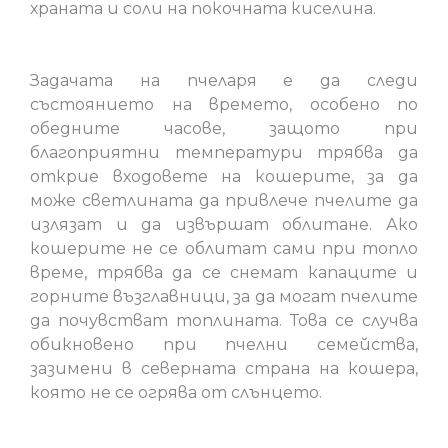
храната и соли на покочната киселина.
Задачата на пчеларя е да следи
състоянието на времето, особено по
обедните часове, защото при
благоприятни температури трябва да
открие входовете на кошерите, за да
може светлината да привлече пчелите да
излязат и да извършат облитане. Ако
кошерите не се облитат сами при топло
време, трябва да се снемат капаците и
горните възглавници, за да могат пчелите
да почувстват топлината. Това се случва
обикновено при пчелни семейства,
зазимени в северната страна на кошера,
която не се огрява от слънцето.