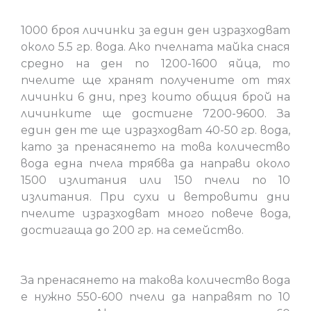
1000 броя личинки за един ден изразходват
около 5.5 гр. вода. Ако пчелната майка снася
средно на ден по 1200-1600 яйца, то
пчелите ще хранят получените от тях
личинки 6 дни, през които общия брой на
личинките ще достигне 7200-9600. За
един ден те ще изразходват 40-50 гр. вода,
като за пренасянето на това количество
вода една пчела трябва да направи около
1500 излитания или 150 пчели по 10
излитания. При сухи и ветровити дни
пчелите изразходват много повече вода,
достигаща до 200 гр. на семейство.
За пренасянето на такова количество вода
е нужно 550-600 пчели да направят по 10