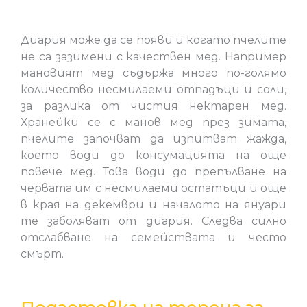
Диария може да се появи и когато пчелите
не са зазимени с качествен мед. Например
мановият мед съдържа много по-голямо
количество несмилаеми отпадъци и соли,
за разлика от чистия нектарен мед.
Хранейки се с манов мед през зимата,
пчелите започват да изпитват жажда,
което води до консумацията на още
повече мед. Това води до препълване на
червата им с несмилаеми остатъци и още
в края на декември и началото на януари
те заболяват от диария. Следва силно
отслабване на семействата и често
смърт.