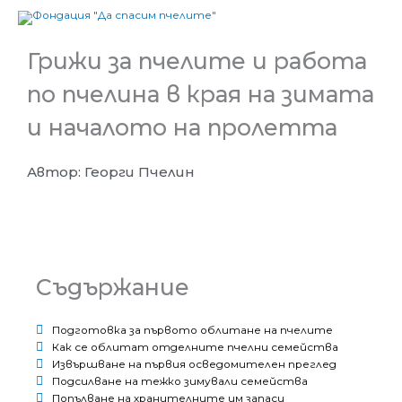
Skip
to
content
Грижи за пчелите и работа
по пчелина в края на зимата
и началото на пролетта
Автор: Георги Пчелин
Съдържание
Подготовка за първото облитане на пчелите
Как се облитат отделните пчелни семейства
Извършване на първия осведомителен преглед
Подсилване на тежко зимували семейства
Попълване на хранителните им запаси