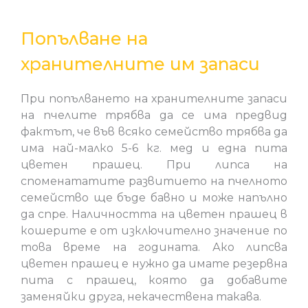
Попълване на
хранителните им запаси
При попълването на хранителните запаси
на пчелите трябва да се има предвид
фактът, че във всяко семейство трябва да
има най-малко 5-6 кг. мед и една пита
цветен прашец. При липса на
споменататите развитието на пчелното
семейство ще бъде бавно и може напълно
да спре. Наличността на цветен прашец в
кошерите е от изключително значение по
това време на годината. Ако липсва
цветен прашец е нужно да имате резервна
пита с прашец, която да добавите
заменяйки друга, некачествена такава.