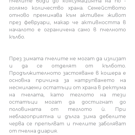
пчелите води до консумацията на по -
голямо количество храна. Семейството
отново преминава към активен живот
през февруари, макар че активността в
началото е ограничена само в пчелното
кълбо.
През зимата пчелите не могат да излизат
и да се отделят от кълбото.
Продължителното застояване в кошера е
основна причина за натрупването на
несмилаеми остатъци от храна в ректума
на пчелата, като теглото на тези
остатъци могат да достигнат до
половината от теглото ѝ. При
неблагоприятна и дълга зима дебелите
черва се препълват и пчелите заболяват
от пчелна диария.