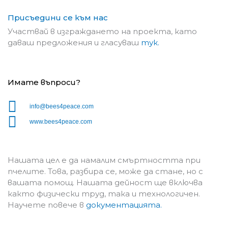
Присъедини се към нас
Участвай в изграждането на проекта, като
даваш предложения и гласуваш
тук.
Имате въпроси?
info@bees4peace.com
www.bees4peace.com
Нашата цел е да намалим смъртността при
пчелите. Това, разбира се, може да стане, но с
вашата помощ. Нашата дейност ще включва
както физически труд, така и технологичен.
Научете повече в
документацията.