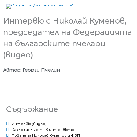
Skip
to
content
Интервю с Николай Куменов,
председател на Федерацията
на българските пчелари
(видео)
Автор: Георги Пчелин
Съдържание
Интервю (видео)
Какво ще чуете в интервюто
Повече за Николай Куменов и ФБП