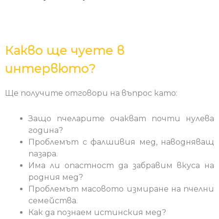
Какво ще чуете в
интервюто?
Ще получите отговори на въпрос като:
Защо пчеларите очакват почти нулева
година?
Проблемът с фалшивия мед, наводняващ
пазара.
Има ли опастност да забравим вкуса на
родния мед?
Проблемът масовото измиране на пчелни
семейства.
Как да познаем истинския мед?