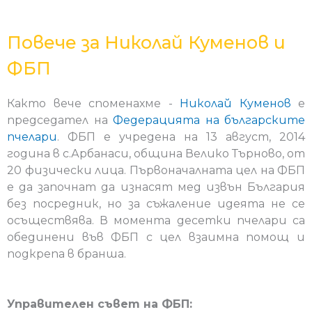
Повече за Николай Куменов и
ФБП
Както вече споменахме -
Николай Куменов
е
председател на
Федерацията на българските
пчелари
. ФБП е учредена на 13 август, 2014
година в с.Арбанаси, община Велико Търново, от
20 физически лица. Първоначалната цел на ФБП
е да започнат да изнасят мед извън България
без посредник, но за съжаление идеята не се
осъществява. В момента десетки пчелари са
обединени във ФБП с цел взаимна помощ и
подкрепа в бранша.
Управителен съвет на ФБП: