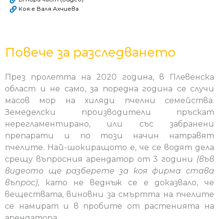
Коя е Валя Ахчиева
Повече за разследването
През пролетта на 2020 година, в Плевенска
област и не само, за поредна година се случи
масов мор на хиляди пчелни семейства.
Земеделски производители пръскат
нерегламентирано, или със забранени
препарати и по този начин натравят
пчелите. Най-шокиращото е, че се водят дела
срещу въпросния арендатор от 3 години
(във
видеото ще разберете за коя фирма става
въпрос)
, като не веднъж се е доказвало, че
веществата, виновни за смъртта на пчелите
се намират и в пробите от растенията на
арендатора.