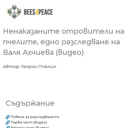
Skip
to
content
Ненаказаните отровители на
пчелите, едно разследване на
Валя Ахчиева (видео)
Автор: Георги Пчелин
Съдържание
Повече за разследването
Първа част (видео)
Втора част (видео)