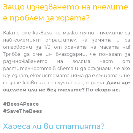
Защо изчезването на пчелите
е проблем за хората?
Както сме казвали не малко пъти - пчелите са
най-големият опрашител на земята и са
отговорни за 1/3 от храната на масата ни!
Трябва да сме им благодарни, че помагат за
размножаването на голяма част от
растителността в света и да осъзнаем, че ако
изчезнат, екосистемата няма да е същата и не
се знае какво ще се случи с нас, хората.
Дали ще
оцелеем или не без пчелите
? По-скоро не.
#Bees4Peace
#SaveTheBees
Хареса ли ви статията?