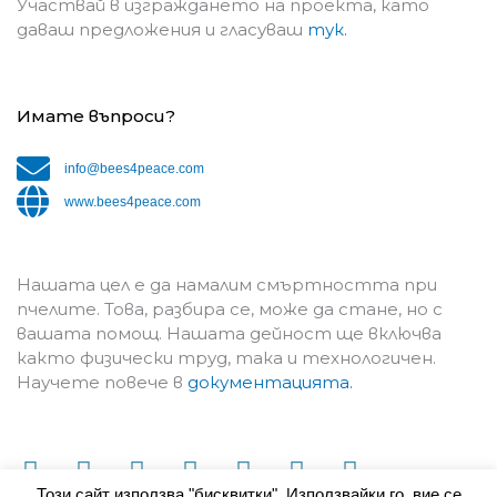
Участвай в изграждането на проекта, като
даваш предложения и гласуваш
тук.
Имате въпроси?
info@bees4peace.com
www.bees4peace.com
Нашата цел е да намалим смъртността при
пчелите. Това, разбира се, може да стане, но с
вашата помощ. Нашата дейност ще включва
както физически труд, така и технологичен.
Научете повече в
документацията.
F
Y
I
T
L
T
M
Този сайт използва "бисквитки". Използвайки го, вие се