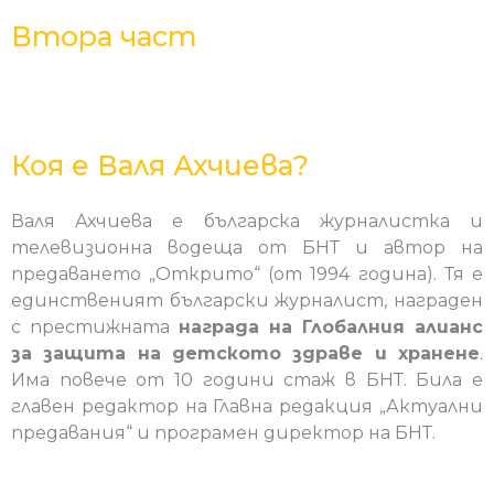
Втора част
Коя е Валя Ахчиева?
Валя Ахчиева е българска журналистка и
телевизионна водеща от БНТ и автор на
предаването „Открито“ (от 1994 година). Тя е
единственият български журналист, награден
с престижната
награда на Глобалния алианс
за защита на детското здраве и хранене
.
Има повече от 10 години стаж в БНТ. Била е
главен редактор на Главна редакция „Актуални
предавания“ и програмен директор на БНТ.