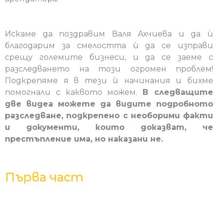
Искаме да поздравим Валя Ахчиева и да ѝ
благодарим за смелостта ѝ да се изправи
срещу големите бизнеси, и да се заеме с
разследването на този огромен проблем!
Подкрепяме я в тези ѝ начинания и бихме
помогнали с каквото можем.
В следващите
две видеа можете да видите подробното
разследване, подкрепено с необорими факти
и документи, които доказват, че
престъпление има, но наказани не.
Първа част