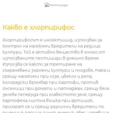
Какво е хлорпирифос
Хлорпирифосът е инсектицид, използван за
контрол на насекоми вредители на редица
култури. Той е активно вещество в много от
използваните пестициди в днешно време.
Използва се както за третиране на
съхранявани зърнени култури и плодове, така и
срещу насекоми при лозя, цвекло и ряпа,
колорадски бръмбар при картофи, против
гъсеници при домати и патладжан, срещу бяла
зелева пеперуда при главестото зеле, срещу
картофена листна въшка при артишок,
прилагат се и срещу различни вредители по
пшеница, рапица, синап, ечемик, овес, царевица,