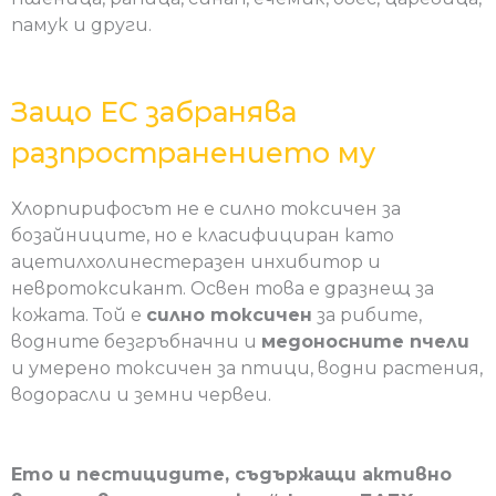
памук и други.
Защо ЕС забранява
разпространението му
Хлорпирифосът не е силно токсичен за
бозайниците, но е класифициран като
ацетилхолинестеразен инхибитор и
невротоксикант. Освен това е дразнещ за
кожата. Той е
силно токсичен
за рибите,
водните безгръбначни и
медоносните пчели
и умерено токсичен за птици, водни растения,
водорасли и земни червеи.
Ето и пестицидите, съдържащи активно