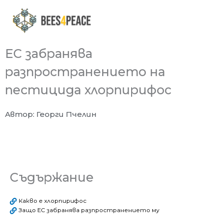
Skip
to
content
ЕС забранява
разпространението на
пестицида хлорпирифос
Автор: Георги Пчелин
Съдържание
Какво е хлорпирифос
Защо ЕС забранява разпространението му