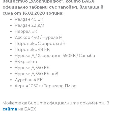
вещество „хлорпирифос“, които БАБХ
официално забрани със заповед, влизаща в
сила от 16.02.2020 година:
Релдан 40 ЕК
Релдан 22 ДМ
Неорел ЕК
Даскор 440 / Нуреле М
Пиринекс Сюприйм ЗВ
Пиринекс 48 ЕК
Нуреле Д / Хлорсирин 550ЕК / Санмба
Евърсект
Нуреле Д 550 ЕК
Нуреле Д 550 ЕК нов
Дурсбан 4 ЕК
Агрия 1050+ / Терагард Плюс
Можете да видите официалните документи в
сайта
на БАБХ.