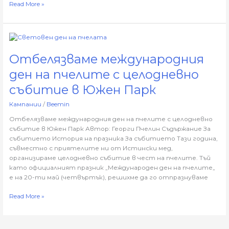
Read More »
Отбелязваме
международния
Отбелязваме международния
ден
на
ден на пчелите с целодневно
пчелите
с
събитие в Южен Парк
целодневно
Кампании
/
Beemin
събитие
в
Отбелязваме международния ден на пчелите с целодневно
Южен
събитие в Южен Парк Автор: Георги Пчелин Съдържание За
Парк
събитието История на празника За събитието Тази година,
съвместно с приятелите ни от Истински мед,
организираме целодневно събитие в чест на пчелите. Тъй
като официалният празник „Международен ден на пчелите„
е на 20-ти май (четвъртък), решихме да го отпразнуваме
Read More »