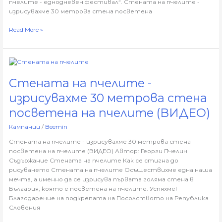
пчелите - еднодневен фестивал“. Стената на пчелите -
изрисувахме 30 метрова стена посветена
Read More »
Стената
на
Стената на пчелите -
пчелите
-
изрисувахме 30 метрова стена
изрисувахме
30
посветена на пчелите (ВИДЕО)
метрова
Кампании
/
Beemin
стена
посветена
Стената на пчелите - изрисувахме 30 метрова стена
на
посветена на пчелите (ВИДЕО) Автор: Георги Пчелин
пчелите
Съдържание Стената на пчелите Как се стигна до
(ВИДЕО)
рисуването Стената на пчелите Осъществихме една наша
мечта, а именно да се изрисува първата голяма стена в
България, която е посветена на пчелите. Успяхме!
Благодарение на подкрепата на Посолството на Република
Словения