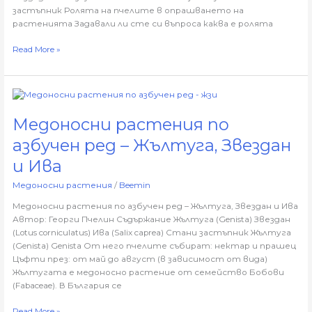
застъпник Ролята на пчелите в опрашването на
растенията Задавали ли сте си въпроса каква е ролята
Read More »
Медоносни
растения
Медоносни растения по
по
азбучен
азбучен ред – Жълтуга, Звездан
ред
–
и Ива
Жълтуга,
Медоносни растения
/
Beemin
Звездан
и
Медоносни растения по азбучен ред – Жълтуга, Звездан и Ива
Ива
Автор: Георги Пчелин Съдържание Жълтуга (Genista) Звездан
(Lotus corniculatus) Ива (Salix caprea) Стани застъпник Жълтуга
(Genista) Genista От него пчелите събират: нектар и прашец
Цъфти през: от май до август (в зависимост от вида)
Жълтугата е медоносно растение от семейство Бобови
(Fabaceae). В България се
Read More »