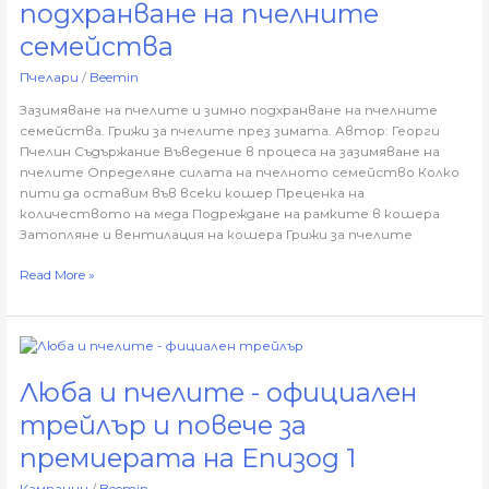
подхранване на пчелните
зимно
подхранване
семейства
на
Пчелари
/
Beemin
пчелните
семейства
Зазимяване на пчелите и зимно подхранване на пчелните
семейства. Грижи за пчелите през зимата. Автор: Георги
Пчелин Съдържание Въведение в процеса на зазимяване на
пчелите Определяне силата на пчелното семейство Колко
пити да оставим във всеки кошер Преценка на
количеството на меда Подреждане на рамките в кошера
Затопляне и вентилация на кошера Грижи за пчелите
Read More »
Люба
и
Люба и пчелите - официален
пчелите
-
трейлър и повече за
официален
трейлър
премиерата на Епизод 1
и
Кампании
/
Beemin