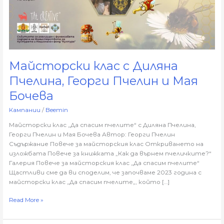
Пчелин
и
Мая
Бочева
Майсторски клас с Диляна
Пчелина, Георги Пчелин и Мая
Бочева
Кампании
/
Beemin
Майсторски клас „Да спасим пчелите“ с Диляна Пчелина,
Георги Пчелин и Мая Бочева Автор: Георги Пчелин
Съдържание Повече за майсторския клас Откриването на
изложбата Повече за книжката „Как да върнем пчеличките?“
Галерия Повече за майсторския клас „Да спасим пчелите“
Щастливи сме да ви споделим, че започваме 2023 година с
майсторски клас „Да спасим пчелите„, който […]
Read More »