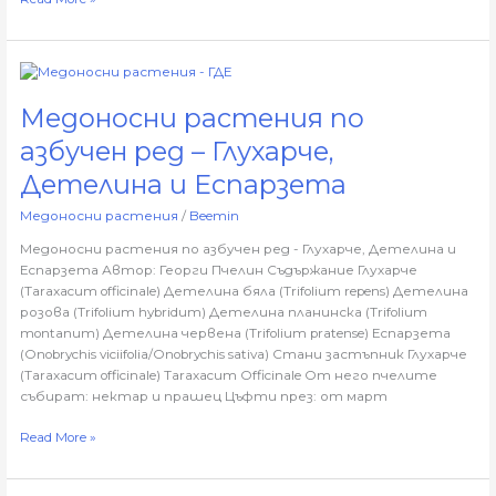
Медоносни
растения
Медоносни растения по
по
азбучен
азбучен ред – Глухарче,
ред
–
Детелина и Еспарзета
Глухарче,
Медоносни растения
/
Beemin
Детелина
и
Медоносни растения по азбучен ред - Глухарче, Детелина и
Еспарзета
Еспарзета Автор: Георги Пчелин Съдържание Глухарче
(Taraxacum officinale) Детелина бяла (Trifolium repens) Детелина
розова (Trifolium hybridum) Детелина планинска (Trifolium
montanum) Детелина червена (Trifolium pratense) Еспарзета
(Onobrychis viciifolia/Onobrychis sativa) Стани застъпник Глухарче
(Taraxacum officinale) Taraxacum Officinale От него пчелите
събират: нектар и прашец Цъфти през: от март
Read More »