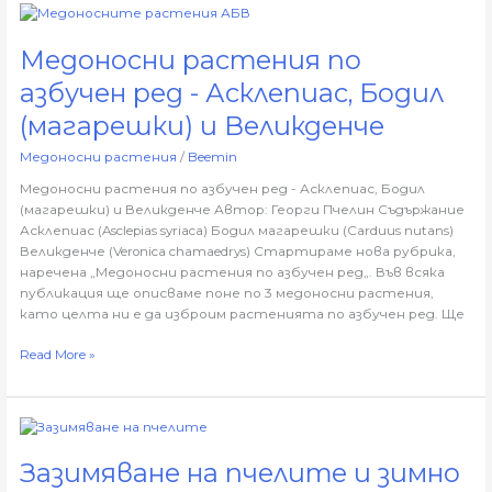
Медоносни
растения
Медоносни растения по
по
азбучен
азбучен ред - Асклепиас, Бодил
ред
-
(магарешки) и Великденче
Асклепиас,
Медоносни растения
/
Beemin
Бодил
(магарешки)
Медоносни растения по азбучен ред - Асклепиас, Бодил
и
(магарешки) и Великденче Автор: Георги Пчелин Съдържание
Великденче
Асклепиас (Asclepias syriaca) Бодил магарешки (Carduus nutans)
Великденче (Veronica chamaedrys) Стартираме нова рубрика,
наречена „Медоносни растения по азбучен ред„. Във всяка
публикация ще описваме поне по 3 медоносни растения,
като целта ни е да изброим растенията по азбучен ред. Ще
Read More »
Зазимяване
на
Зазимяване на пчелите и зимно
пчелите
и