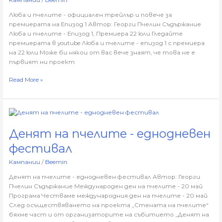
повече
за
Люба и пчелите - официален трейлър и повече за
премиерата
премиерата на Епизод 1 Автор: Георги Пчелин Съдържание
на
Люба и пчелите - Епизод 1, Премиера 22 юли Гледайте
Епизод
премиерата в youtube Люба и пчелите - епизод 1 с премиера
1
на 22 юли Може би някои от вас вече знаят, че това не е
първият ни проект
Read More »
Денят
на
Денят на пчелите - еднодневен
пчелите
-
фестивал
еднодневен
фестивал
Кампании
/
Beemin
Денят на пчелите - еднодневен фестивал Автор: Георги
Пчелин Съдържание Международен ден на пчелите - 20 май
Програма Честваме международния ден на пчелите - 20 май
След осъществяването на проекта „Стената на пчелите“
бяхме част и от организаторите на събитието „Денят на