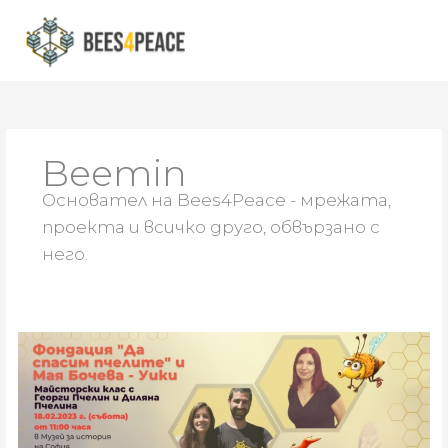
Skip
to
content
Beemin
Основател на Bees4Peace - мрежата,
проекта и всичко друго, обвързано с
него.
Майсторски
клас
с
Диляна
Пчелина,
Георги