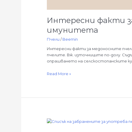
Интересни факти за
имунитета
Пчели
/
Beemin
Интересни факти за медоносните пчели 
пчелите. Вж. източниците по-долу. Съ
опрашването на селскостопанските кул
Read More »
Списък
на