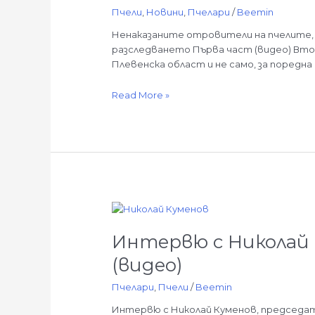
на
Пчели
,
Новини
,
Пчелари
/
Beemin
В.
Ненаказаните отровители на пчелите, е
Ахчиева
разследването Първа част (видео) Втор
(видео)
Плевенска област и не само, за поредна
Read More »
Интервю
с
Интервю с Николай 
Николай
Куменов
(видео)
-
Федерацията
Пчелари
,
Пчели
/
Beemin
на
Интервю с Николай Куменов, председат
българските