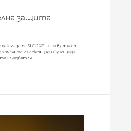
елна защита
 към дата 31.01.2021г. и са взети от
за пчелите Инсектициди Фунгициди
те изчезват? А