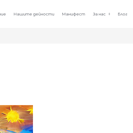
ние
Нашите дейности
Манифест
За нас
Блог