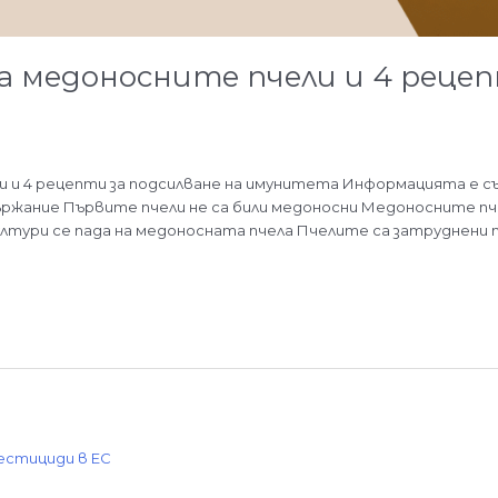
 медоносните пчели и 4 рецеп
и 4 рецепти за подсилване на имунитета Информацията е събр
държание Първите пчели не са били медоносни Медоносните п
тури се пада на медоносната пчела Пчелите са затруднени