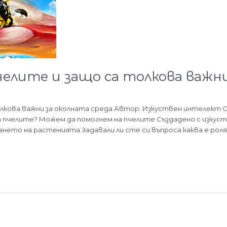
челите и защо са толкова важн
толкова важни за околната среда Автор: Изкуствен интелект 
пчелите? Можем да помогнем на пчелите Създадено с изкуст
нето на растенията Задавали ли сте си въпроса каква е роля