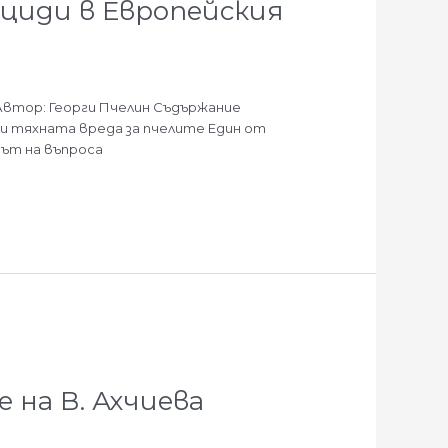
ициди в Европейския
Автор: Георги Пчелин Съдържание
 тяхната вреда за пчелите Един от
рът на въпроса
 на В. Ахчиева