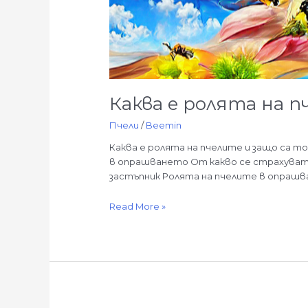
и
защо
са
толкова
важни
за
Каква е ролята на п
околната
среда
Пчели
/
Beemin
Каква е ролята на пчелите и защо са 
в опрашването От какво се страхуват 
застъпник Ролята на пчелите в опрашва
Read More »