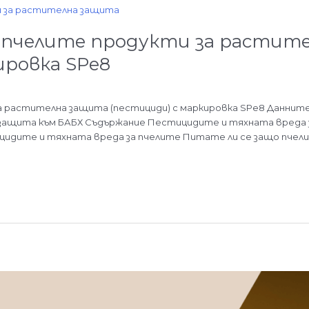
а пчелите продукти за растит
ировка SPe8
а растителна защита (пестициди) с маркировка SPe8 Данните са
 защита към БАБХ Съдържание Пестицидите и тяхната вреда 
идите и тяхната вреда за пчелите Питате ли се защо пчели