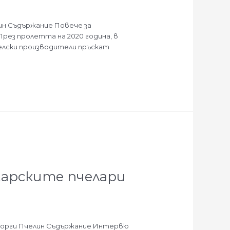
ин Съдържание Повече за
рез пролетта на 2020 година, в
делски производители пръскат
гарските пчелари
Георги Пчелин Съдържание Интервю