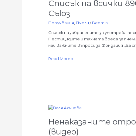
Списък на всички 8
всички
896
Съюз
забранени
за
Проучвания
,
Пчели
/
Beemin
употреба
Списък на забранените за употреба пе
пестициди
Пестицидите и тяхната вреда за пчел
в
най важните въпроси за Фондация „Да с
Европейския
Съюз
Read More »
Ненаказаните
отровители
Ненаказаните отров
на
пчелите,
(видео)
разследване