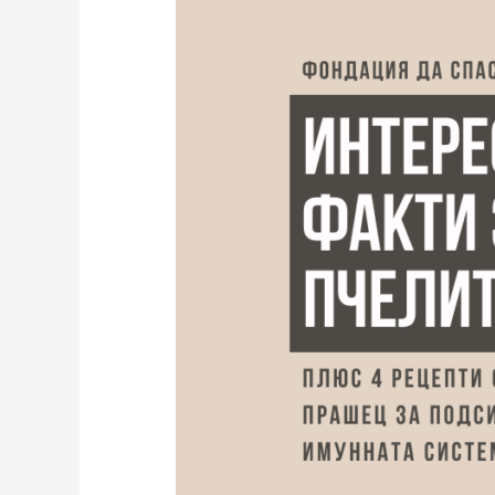
медоносните
пчели
и
4
рецепти
за
подсилване
на
имунитета