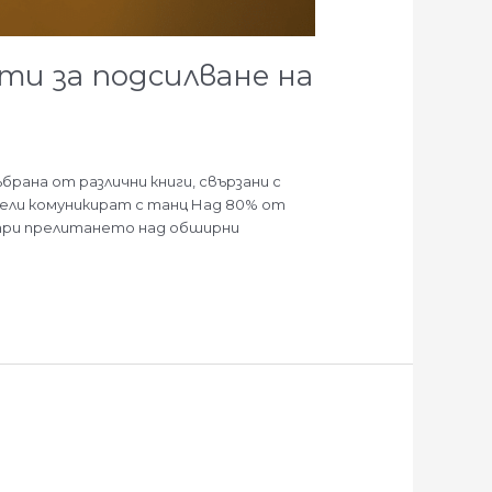
ти за подсилване на
ана от различни книги, свързани с
чели комуникират с танц Над 80% от
 при прелитането над обширни