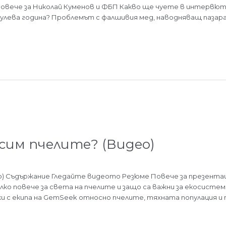
овече за Николай Куменов и ФБП Какво ще чуете в интервют
улева година? Проблемът с фалшивия мед, наводняващ пазара
асим пчелите? (Видео)
ео) Съдържание Гледайте видеото Резюме Повече за презента
лко повече за света на пчелите и защо са важни за екосист
 с екипа на GemSeek относно пчелите, тяхната популация 