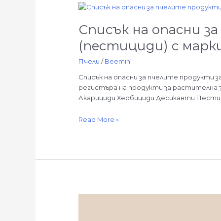
Списък
на
Списък на опасни з
опасни
за
(пестициди) с марк
пчелите
продукти
Пчели
/
Beemin
за
Списък на опасни за пчелите продукти з
растителна
регистъра на продукти за растителна
защита
Акарициди Хербициди Десиканти Пестиц
(пестициди)
с
Read More »
маркировка
SPe8
Интересни
факти
за