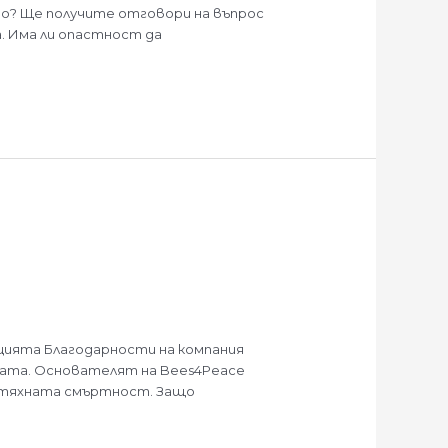
о? Ще получите отговори на въпрос
. Има ли опастност да
цията Благодарности на компания
емата. Основателят на Bees4Peace
и тяхната смъртност. Защо