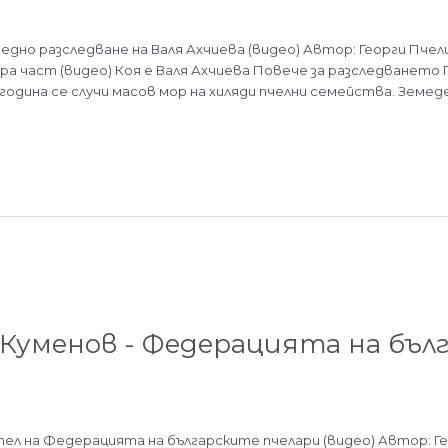
дно разследване на Валя Ахчиева (видео) Автор: Георги Пчел
а част (видео) Коя е Валя Ахчиева Повече за разследването П
 година се случи масов мор на хиляди пчелни семейства. Земе
Куменов - Федерацията на бъл
ел на Федерацията на българските пчелари (видео) Автор: 