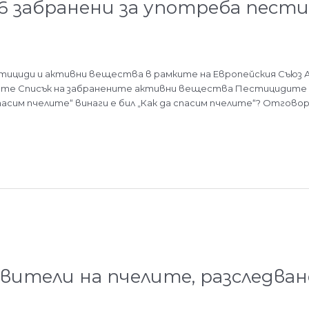
96 забранени за употреба пест
стициди и активни вещества в рамките на Европейския Съюз 
ите Списък на забранените активни вещества Пестицидите и
пасим пчелите“ винаги е бил „Как да спасим пчелите“? Отгово
ители на пчелите, разследване