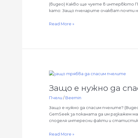
(видео) Какво ще чуете в интервюто П
пчелари
като: Защо пчеларите очакват почти н
(видео)
Read More »
Защо
е
Защо е нужно да сп
нужно
да
Пчели
/
Beemin
спасим
пчелите?
Защо е нужно да спасим пчелите? (Вид
(Видео)
GemSeek за поканата да им разкажем ма
споделя интересни факти и статистики
Read More »